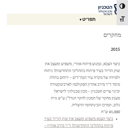
דלג לתוכן
דלג לניווט
לאתר הטכניון
פעל/כבה ניגודיות גבוהה
תפריט
תג גודל גופן
מחקרים
2015
כיצד הצבא, כמנוע פיתוח אזורי, משפיע ומעצב את
שוק הדיור בעיר פיתוח בתהליכי התחדשות? ניתוח
ולמידה של מקרה עיר הבה"דים – ירוחם בתלת
מימד ד"ר מירב אהרון הפקולטה לארכיטקטורה
ובינוי ערים הטכניון – מכון טכנולוגי לישראל
מענק מחקר של המכון לחקר הנדל"ן ע"ש גזית
גלוב, המרכז הבינתחומי הרצליה.
41,000 ש"ח
כיצד הצבא משפיע ומעצב את שוק הדיור בעיר
פיתוח בתהליכי התחדשות? ד"ר מירב אהרון –